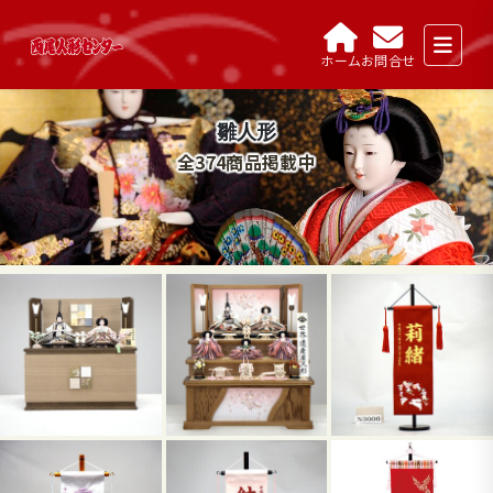
ホーム
お問合せ
雛人形
全374商品掲載中