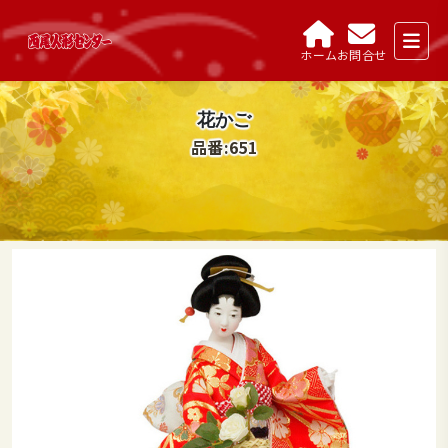
ホーム
お問合せ
花かご
品番:651
Sale!