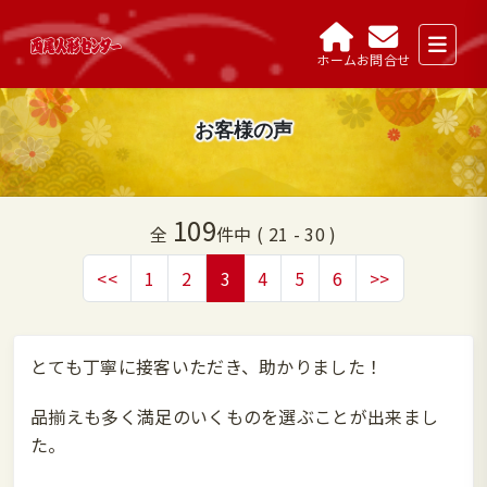
ホーム
お問合せ
お客様の声
109
全
件中 ( 21 - 30 )
<<
1
2
3
4
5
6
>>
とても丁寧に接客いただき、助かりました！
品揃えも多く満足のいくものを選ぶことが出来まし
た。