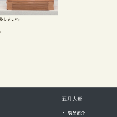
了致しました。
。
五月人形
製品紹介